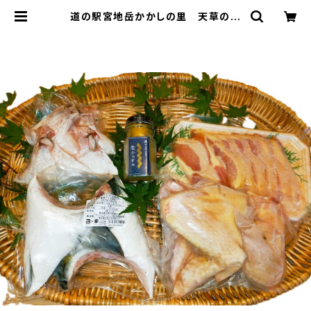
道の駅宮地岳かかしの里 天草の海
の幸VS天草大王食べ比べセット（冷
凍） | 道の駅 宮地岳かかしの里